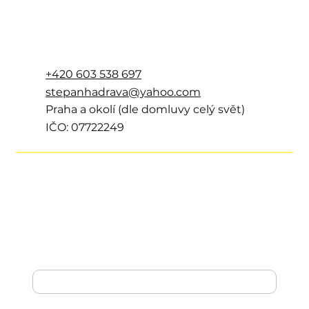
Pojďme probrat váš
projekt
+420 603 538 697
stepanhadrava@yahoo.com
Praha a okolí (dle domluvy celý svět)
IČO: 07722249
Jméno
Příjmení