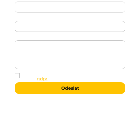
Email
*
Zpráva
*
Souhlasíms e zpracováním osobních údajů 
podle 
gdpr
.
*
Odeslat