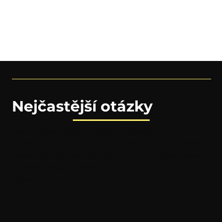
Nejčastější otázky
Jsem videomaker a fotograf. Specializuji se na
natáčení pomocí akčních kamer a dronů. Klasická
videa oživuji o kombinaci FPV (First Person View) a
akčních záběrů pořízených jak z kamery, tak
dronu.